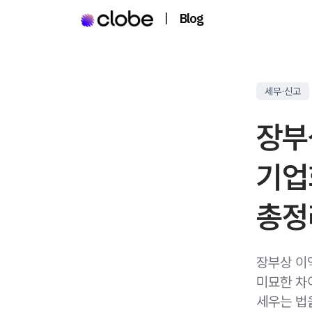
|
Blog
세무·신고
장부
기업
총정
장부상 이
미묘한 차
세우는 법