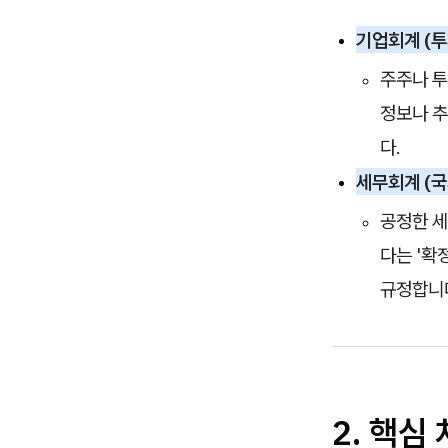
기업회계 (투
주주나 
정보나 추
다.
세무회계 (국
공정한 세
다는 '확
규정합니
2. 핵심