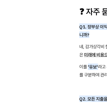
❓ 자주 
Q1. 장부상 이
니까?
네, 감가상각비
은
미래에 비용으
이를
'유보'
라고
를 구분하여 관
Q2. 모든 지