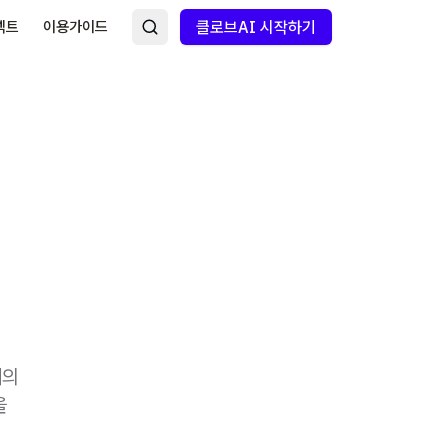
넥트
이용가이드
클로브AI 시작하기
계의
을