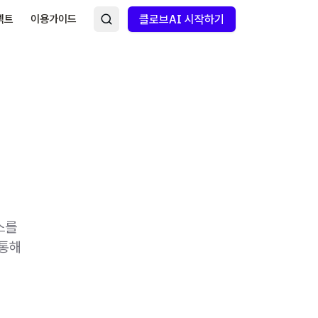
넥트
이용가이드
클로브AI 시작하기
스를
 통해