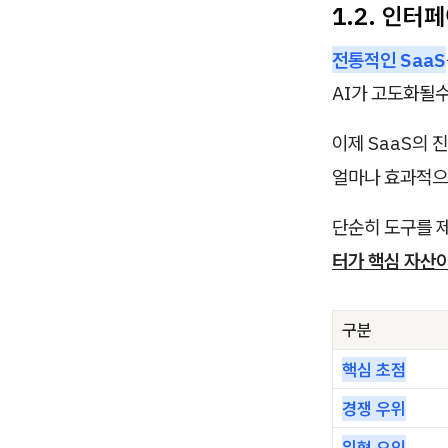
1.2. 인터
전통적인 SaaS
AI가 고도화될
이제 SaaS의 
얼마나 효과적으
단순히 도구를 제
터가 핵심 자산이
구분
핵심 초점
경쟁 우위
위협 요인