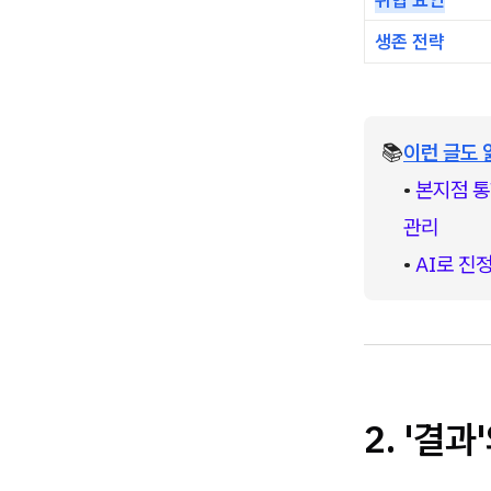
생존 전략
📚
이런 글도 
• 
본지점 통
관리
• 
AI로 진
2. '결