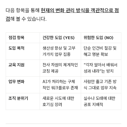
다음 항목을 통해
현재의 변화 관리 방식을 객관적으로 점
검
해 볼 수 있습니다.
점검 항목
건강한 도입 (YES)
위험한 도입 (NO)
도입 목적
생산성 향상 및 고부
단순 인건비 절감 및
가가치 업무 집중
해고 명분 확보
교육 지원
전사 차원의 체계적인
"각자 알아서 배워서
코칭 제공
성과 내라"는 방치
업무 변화
AI가 처리하는 구체
사람만 줄고 기존 방
적인 워크플로우 존재
식 그대로 업무 지속
조직 분위기
새로운 시도에 대한
실수나 도태에 대한
호기심 장려
공포 지배적