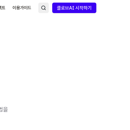
넥트
이용가이드
클로브AI 시작하기
법을