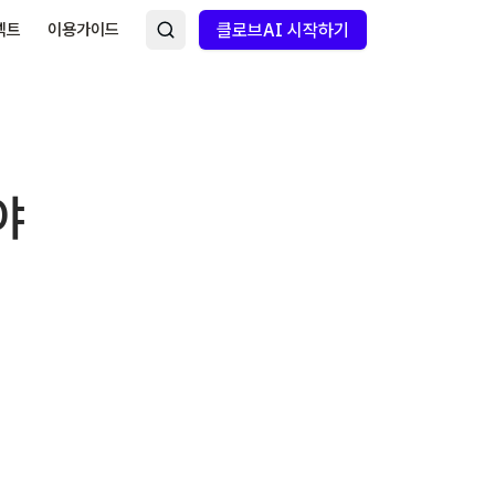
넥트
이용가이드
클로브AI 시작하기
야