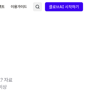
넥트
이용가이드
클로브AI 시작하기
? 자료
이상