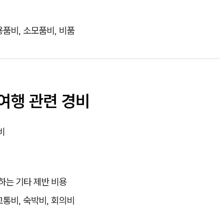
용품비, 소모품비, 비품
·여행 관련 경비
비
하는 기타 제반 비용
교통비, 숙박비, 회의비