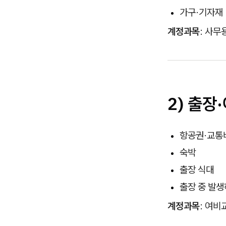
가구·기자재
계정과목
: 사무
2) 출장
항공권·교통
숙박
출장 식대
출장 중 발생
계정과목
: 여비