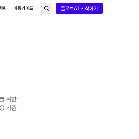
넥트
이용가이드
클로브AI 시작하기
를 위한
용 기준