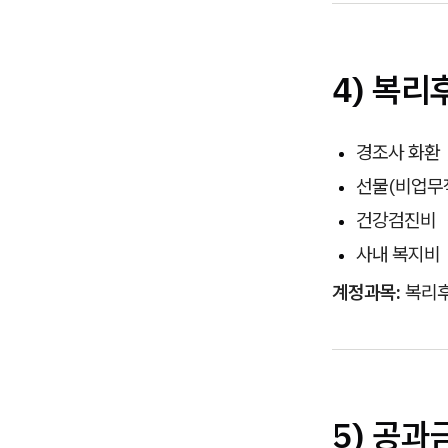
4) 복리
경조사 화환
선물(비업무적
건강검진비
사내 복지비
계정과목:
복리
5) 공과