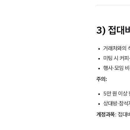
3) 접대
거래처와의 
미팅 시 커피
행사·모임 
주의:
5만 원 이상
상대방·참석자
계정과목
: 접대