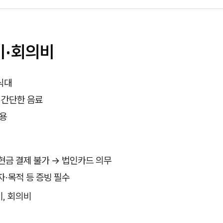
비·회의비
식대
·간단한 음료
비용
 현금 결제 불가 → 법인카드 의무
·목적 등 증빙 필수
비, 회의비