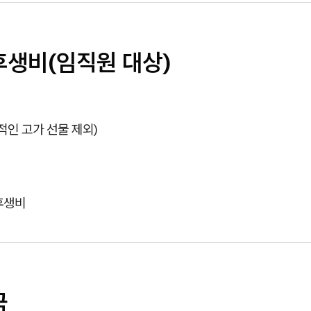
후생비(임직원 대상)
인 고가 선물 제외)
후생비
금