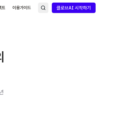
넥트
이용가이드
클로브AI 시작하기
의
년