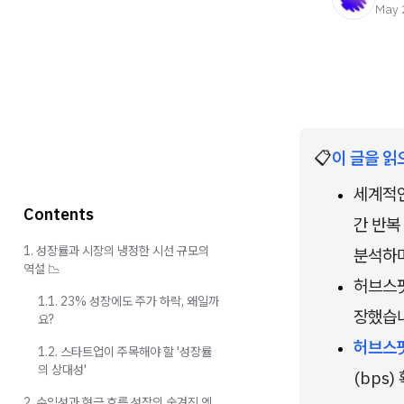
May 
📋
이 글을 읽
세계적인
Contents
간 반복 
1. 성장률과 시장의 냉정한 시선 규모의
분석하며
역설 📉
허브스팟
1.1. 23% 성장에도 주가 하락, 왜일까
장했습
요?
허브스
1.2. 스타트업이 주목해야 할 '성장률
의 상대성'
(bps
2. 수익성과 현금 흐름 성장의 숨겨진 엔