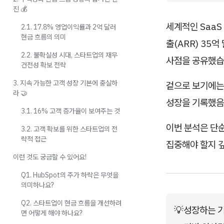
진 💰
세계적인 SaaS 
2.1. 17.8% 영업이익률과 2억 달러
현금 흐름의 의미
출(ARR) 35
2.2. 불확실성 시대, 스타트업의 재무
사점을 공유했습
건전성 확보 전략
3. 지속 가능한 고객 성장 기본에 충실하
겉으로 보기에는
라 🤝
성장을 기록했음
3.1. 16% 고객 증가율이 보여주는 것
이번 분석은 단
3.2. 고객 확보를 위한 스타트업의 전
략적 접근
집중해야 할지 
이런 것도 궁금할 수 있어요!
Q1. HubSpot의 주가 하락은 무엇을
의미하나요?
Q2. 스타트업이 현금 흐름을 개선하려
💡
성장하는 기
면 어떻게 해야 하나요?