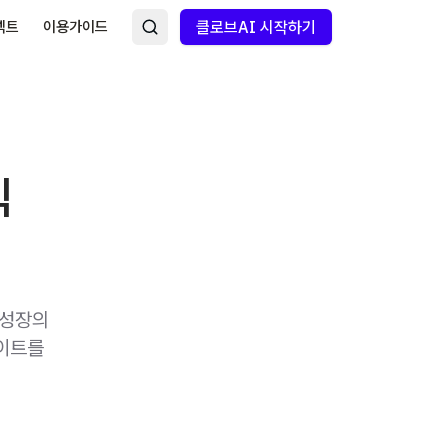
넥트
이용가이드
클로브AI 시작하기
익
 성장의
사이트를