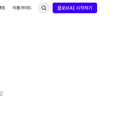
넥트
이용가이드
클로브AI 시작하기
고