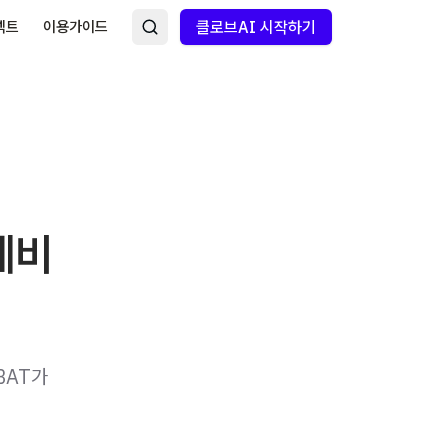
넥트
이용가이드
클로브AI 시작하기
체비
BAT가