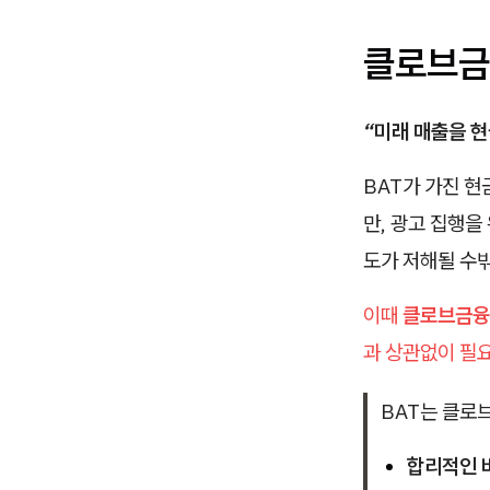
클로브금
“미래 매출을 현
BAT가 가진 
만, 광고 집행을
도가 저해될 수밖
이때
클로브금융
과 상관없이 필
BAT는 클로
합리적인 