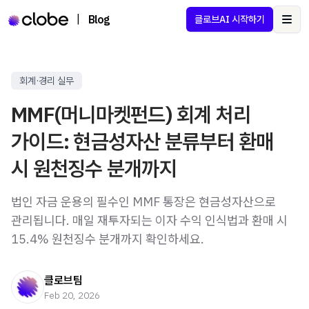
|
Blog
클로브AI 시작하기
Ope
회계·경리 실무
MMF(머니마켓펀드) 회계 처리
가이드: 현금성자산 분류부터 환매
시 원천징수 분개까지
법인 자금 운용의 필수인 MMF 통장은 현금성자산으로
관리됩니다. 매일 재투자되는 이자 수익 인식법과 환매 시
15.4% 원천징수 분개까지 확인하세요.
클로브팀
Feb 20, 2026