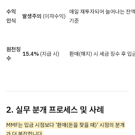
수익
매일 재투자되어 늘어나는 잔
발생주의
(이자수익)
인식
기준
원천징
15.4%
(지급 시)
환매(해지) 시 세금 징수 후 입
수
2. 실무 분개 프로세스 및 사례
MMF는 입금 시점보다 '환매(돈을 찾을 때)' 시점의 분개
가 더 복잡합니다.