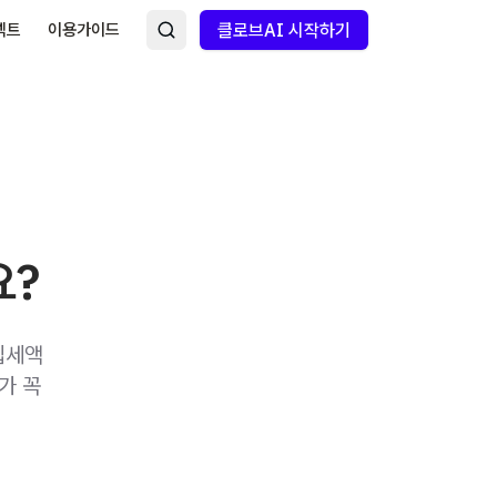
넥트
이용가이드
클로브AI 시작하기
요?
입세액
가 꼭