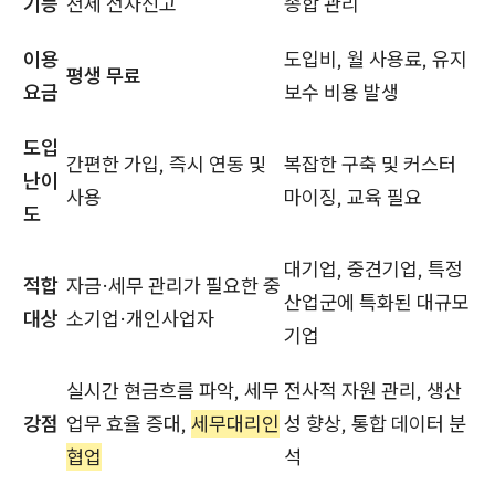
기능
천세 전자신고
종합 관리
이용
도입비, 월 사용료, 유지
평생 무료
요금
보수 비용 발생
도입
간편한 가입, 즉시 연동 및
복잡한 구축 및 커스터
난이
사용
마이징, 교육 필요
도
대기업, 중견기업, 특정
적합
자금·세무 관리가 필요한 중
산업군에 특화된 대규모
대상
소기업·개인사업자
기업
실시간 현금흐름 파악, 세무
전사적 자원 관리, 생산
강점
업무 효율 증대,
세무대리인
성 향상, 통합 데이터 분
협업
석