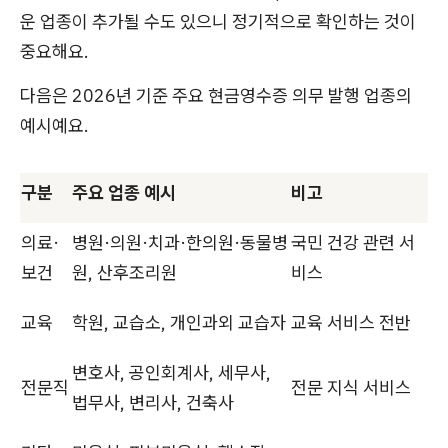
운 업종이 추가될 수도 있으니 정기적으로 확인하는 것이
중요해요.
다음은 2026년 기준 주요 현금영수증 의무 발행 업종의
예시예요.
구분
주요 업종 예시
비고
의료·
병원·의원·치과·한의원·동물병
국민 건강 관련 서
보건
원, 산후조리원
비스
교육
학원, 교습소, 개인과외 교습자
교육 서비스 전반
변호사, 공인회계사, 세무사,
전문직
전문 지식 서비스
법무사, 변리사, 건축사