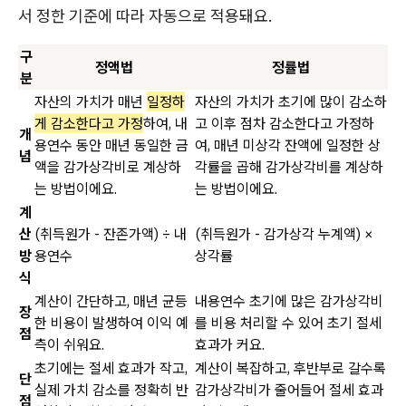
서 정한 기준에 따라 자동으로 적용돼요.
구
정액법
정률법
분
자산의 가치가 매년
일정하
자산의 가치가 초기에 많이 감소하
게 감소한다고 가정
하여, 내
고 이후 점차 감소한다고 가정하
개
용연수 동안 매년 동일한 금
여, 매년 미상각 잔액에 일정한 상
념
액을 감가상각비로 계상하
각률을 곱해 감가상각비를 계상하
는 방법이에요.
는 방법이에요.
계
산
(취득원가 - 잔존가액) ÷ 내
(취득원가 - 감가상각 누계액) ×
방
용연수
상각률
식
계산이 간단하고, 매년 균등
내용연수 초기에 많은 감가상각비
장
한 비용이 발생하여 이익 예
를 비용 처리할 수 있어 초기 절세
점
측이 쉬워요.
효과가 커요.
초기에는 절세 효과가 작고,
계산이 복잡하고, 후반부로 갈수록
단
실제 가치 감소를 정확히 반
감가상각비가 줄어들어 절세 효과
점