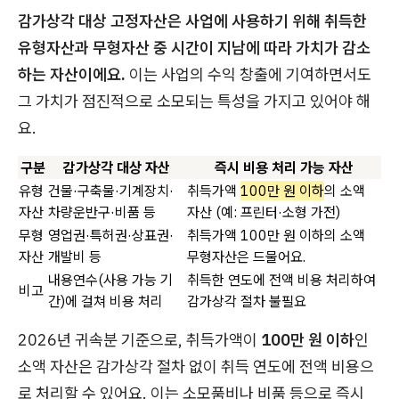
감가상각 대상 고정자산은 사업에 사용하기 위해 취득한
유형자산과 무형자산 중 시간이 지남에 따라 가치가 감소
하는 자산이에요.
이는 사업의 수익 창출에 기여하면서도
그 가치가 점진적으로 소모되는 특성을 가지고 있어야 해
요.
구분
감가상각 대상 자산
즉시 비용 처리 가능 자산
유형
건물·구축물·기계장치·
취득가액
100만 원 이하
의 소액
자산
차량운반구·비품 등
자산 (예: 프린터·소형 가전)
무형
영업권·특허권·상표권·
취득가액 100만 원 이하의 소액
자산
개발비 등
무형자산은 드물어요.
내용연수(사용 가능 기
취득한 연도에 전액 비용 처리하여
비고
간)에 걸쳐 비용 처리
감가상각 절차 불필요
2026년 귀속분 기준으로, 취득가액이
100만 원 이하
인
소액 자산은 감가상각 절차 없이 취득 연도에 전액 비용으
로 처리할 수 있어요. 이는 소모품비나 비품 등으로 즉시