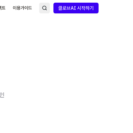
넥트
이용가이드
클로브AI 시작하기
적인