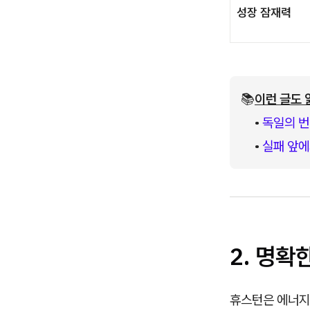
성장 잠재력
📚
이런 글도 
• 
독일의 번
• 
실패 앞에
2. 명
휴스턴은 에너지,