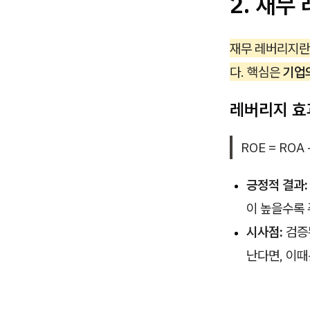
2. 재무 
재무 레버리지란
다. 핵심은
기업
레버리지 효
ROE = ROA 
긍정적 결과:
이 높을수록 
시사점:
검증
난다면, 이때