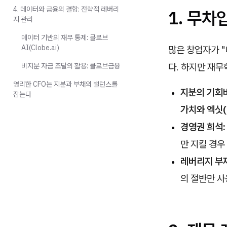
4. 데이터와 금융의 결합: 전략적 레버리
1. 무차
지 관리
데이터 기반의 재무 통제: 클로브
AI(Clobe.ai)
많은 창업자가 
다. 하지만 재
비지분 자금 조달의 활용: 클로브금융
영리한 CFO는 지분과 부채의 밸런스를
지분의 기회
잡는다
가치와 엑싯(
경영권 희석:
만 지킬 경우
레버리지 부재
의 절반만 사