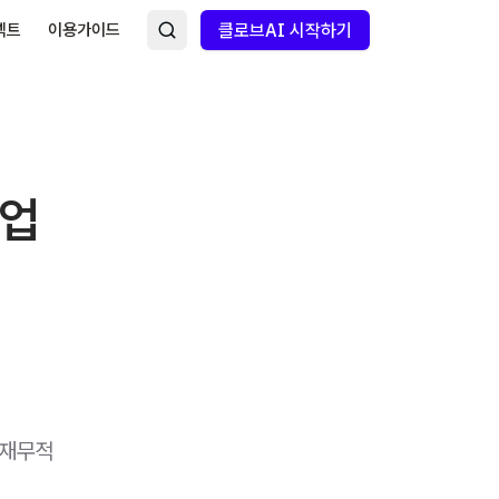
넥트
이용가이드
클로브AI 시작하기
트업
 재무적