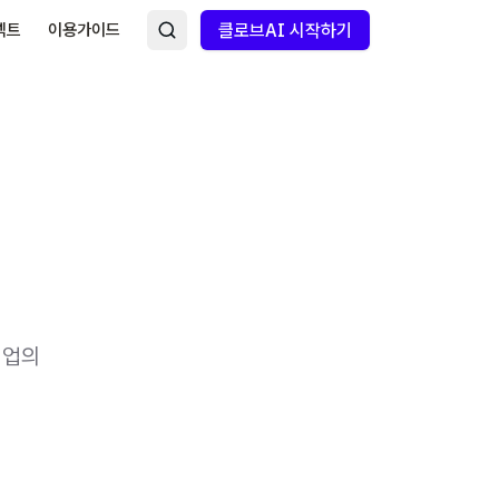
넥트
이용가이드
클로브AI 시작하기
기업의