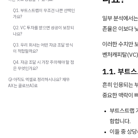
Q1. 부트스트랩이 무조건 나쁜 선택인
가요?
일부 분석에서는 
Q2. VC 투자를 받으면 성공이 보장되
존율은 이보다 
나요?
이러한 수치만 보
Q3. 우리 회사는 어떤 자금 조달 방식
이 적합할까요?
벤처캐피탈(VC)
Q4. 자금 조달 시 가장 주의해야 할 점
은 무엇인가요?
1.1. 부트
🥲 아직도 엑셀로 정리하시나요? 재무
흔히 인용되는 
AX는 클로브AI로
중요한 맥락이 
부트스트랩 기
함합니다.
이들 중 상당