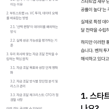
스타트업 재무 담
이는 이유
공률이 높다'는 
2. 부트스트랩 vs. VC 투자, 데이터 오해
를 바로잡는 방법
실제로 특정 데
2.1. '선택 편향'이 데이터를 왜곡하는
달 전략을 수립하
방식
2.2. 실제 성공 가능성을 평가하는 기
하지만 이러한 통
준
습니다. 벤처 투
3. 우리 회사에 맞는 자금 조달 전략을 수
해석하고 있다고
립하는 핵심 원칙
3.1. 자금 조달 목표와 성장 단계 명확
화
3.2. 자금 조달 방식별 장단점 분석 및
리스크 관리
1. 스타
3.3. 자금 조달 체크리스트: CFO가 점
검할 사항
나요?
이런 것도 궁금할 수 있어요!