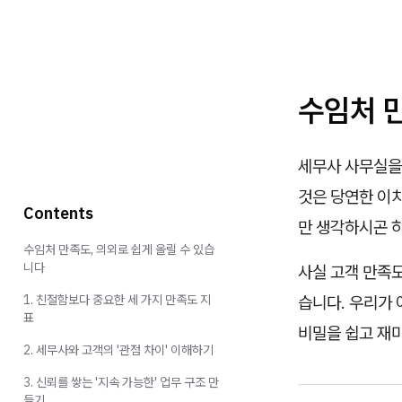
수임처 만
세무사 사무실을
것은 당연한 이치
Contents
만 생각하시곤 하
수임처 만족도, 의외로 쉽게 올릴 수 있습
니다
사실 고객 만족
1. 친절함보다 중요한 세 가지 만족도 지
습니다. 우리가 
표
비밀을 쉽고 재
2. 세무사와 고객의 '관점 차이' 이해하기
3. 신뢰를 쌓는 '지속 가능한' 업무 구조 만
들기