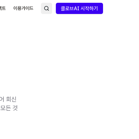
넥트
이용가이드
클로브AI 시작하기
어 회신
 모든 것