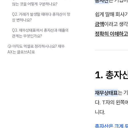
총자산
은 기업이
않는 것을 어떻게 구분하나요?
쉽게 말해 회사가
Q2. 거래가 발생할 때마다 총자산이 항
상 변하나요?
금액
이라고 생각
Q3. 재무상태표에서 총자산과 매출의
정확히 이해하고
관계는 무엇인가요?
🥲 아직도 엑셀로 정리하시나요? 재무
AX는 클로브AI로
1. 총자
재무상태표
는 
다. T자의 왼쪽
니다.
총자산은 크게 