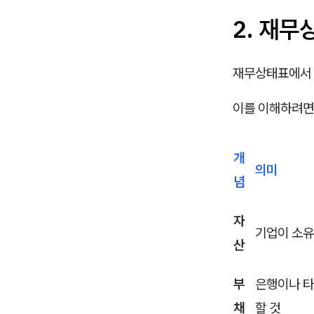
2. 재무
재무상태표에서 
이를 이해하려면
개
의미
념
자
기업이 소유
산
부
은행이나 타
채
할 것