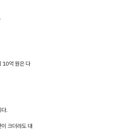
금
 10억 원은 다
니다.
산이 크더라도 대