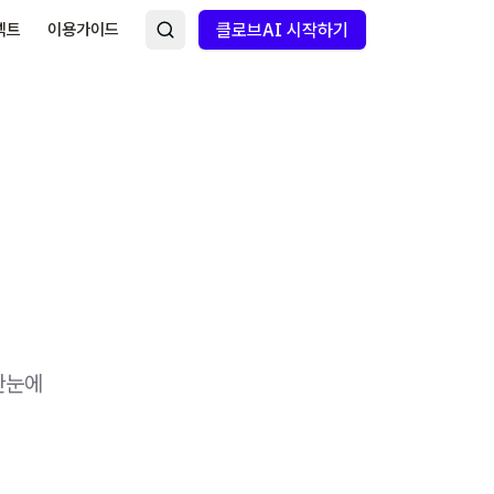
넥트
이용가이드
클로브AI 시작하기
한눈에