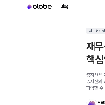
|
Blog
회계·경리 
재무
핵심
총자산은 
총자산의 
파악할 수
클로