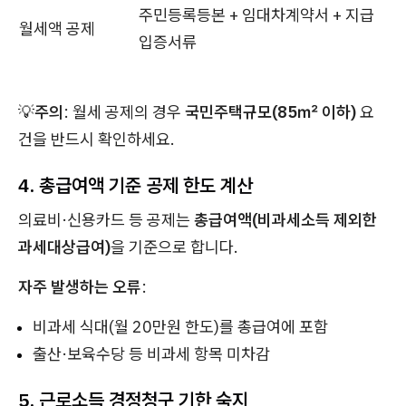
주민등록등본 + 임대차계약서 + 지급
월세액 공제
입증서류
💡
주의
: 월세 공제의 경우
국민주택규모(85㎡ 이하)
요
건을 반드시 확인하세요.
4. 총급여액 기준 공제 한도 계산
의료비·신용카드 등 공제는
총급여액(비과세소득 제외한
과세대상급여)
을 기준으로 합니다.
자주 발생하는 오류
:
비과세 식대(월 20만원 한도)를 총급여에 포함
출산·보육수당 등 비과세 항목 미차감
5. 근로소득 경정청구 기한 숙지