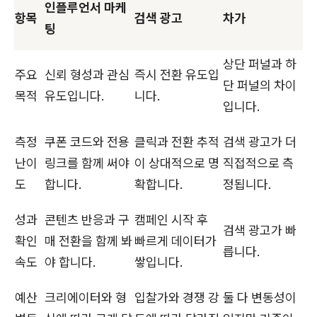
인플루언서 마케
항목
검색 광고
차가
팅
상단 퍼널과 하
주요
신뢰 형성과 관심
즉시 전환 유도입
단 퍼널의 차이
목적
유도입니다.
니다.
입니다.
측정
쿠폰 코드와 전용
클릭과 전환 추적
검색 광고가 더
난이
링크를 함께 써야
이 상대적으로 명
직접적으로 측
도
합니다.
확합니다.
정됩니다.
성과
콘텐츠 반응과 구
캠페인 시작 후
검색 광고가 빠
확인
매 전환을 함께 봐
빠르게 데이터가
릅니다.
속도
야 합니다.
쌓입니다.
예산
크리에이터와 형
입찰가와 경쟁 강
둘 다 변동성이