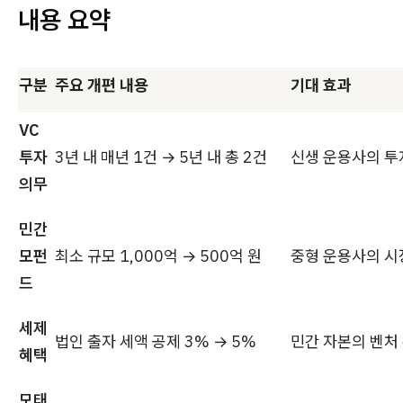
내용 요약
구분
주요 개편 내용
기대 효과
VC
투자
3년 내 매년 1건 → 5년 내 총 2건
신생 운용사의 투
의무
민간
모펀
최소 규모 1,000억 → 500억 원
중형 운용사의 시
드
세제
법인 출자 세액 공제 3% → 5%
민간 자본의 벤처
혜택
모태