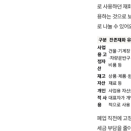
로 사용하던 재화
용하는 것으로 
로 나눌 수 있어
구분
잔존재화 
사업
건물·기계장
용 고
·차량운반구
정자
비품 등
산
재고
상품·제품·
자산
재료 등
개인
사업용 자산
적 사
대표자가 개
용
적으로 사용
폐업 직전에 고
세금 부담을 줄이