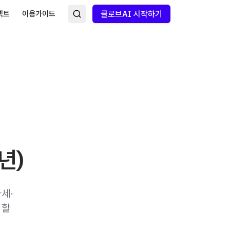
넥트
이용가이드
클로브AI 시작하기
년)
세·
 할