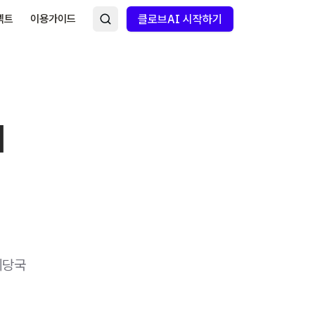
넥트
이용가이드
클로브AI 시작하기
이
세당국