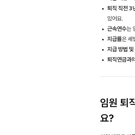
퇴직 직전 3
있어요.
근속연수
는 
지급률
은 세
지급 방법 및
퇴직연금과의
임원 퇴
요?