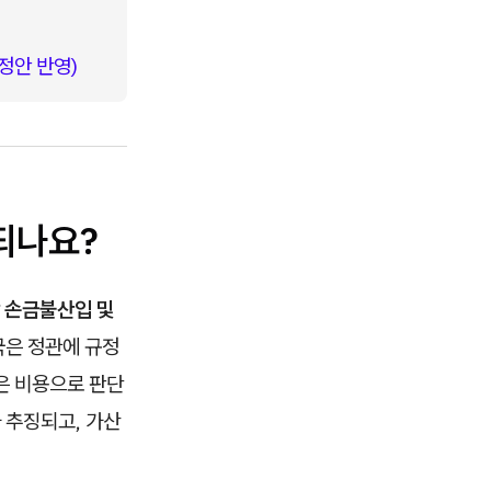
정안 반영)
되나요?
 손금불산입 및
은 정관에 규정
은 비용으로 판단
 추징되고, 가산