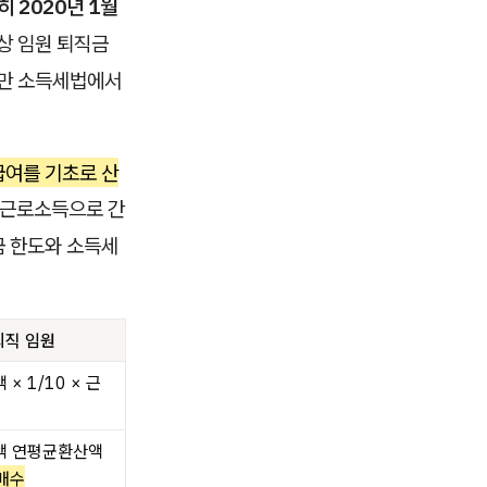
 2020년 1월
 임원 퇴직금
하지만 소득세법에서
급여를 기초로 산
 근로소득으로 간
금 한도와 소득세
퇴직 임원
× 1/10 × 근
액 연평균환산액
배수