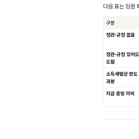
다음 표는 임원 
구분
정관·규정 없음
정관·규정 있어도
도함
소득세법상 한도
과분
지급 증빙 미비