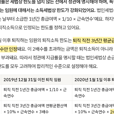
률은 세법상 한도를 넘지 않는 선에서 정관에 명시해야 하며, 특히
하는 임원에 대해서는 소득세법상 한도가 강화되었어요.
법인세법상
 날부터 소급한 1년간 총급여액 × 1/10 × 근속연수'예요. 
 퇴직소득으로 인정되는 한도를 정하고 있어요.
1일 이후 퇴직하는 임원의 퇴직소득 한도는
퇴직 직전 3년간 평균
배수만 인정
돼요. 이 2배수를 초과하는 금액은 퇴직소득이 아니라
 부과돼요. 따라서 정관에 지급률을 명시할 때는 법인세법상 손
한도를 모두 고려하여 합리적인 수준으로 설정해야 해요.
2019년 12월 31일 이전 퇴직 임원
2020년 1월 1일 이후 
퇴직 직전 1년간 총급여액 × 1/10 × 근
퇴직 직전 1년간 총급여액 
속연수
속연수
퇴직 직전 3년간 총급여액 연평균환산액
퇴직 직전 3년간 총급여
× 10% × 근속연수 × 3배수
× 10% × 근속연수 ×
2