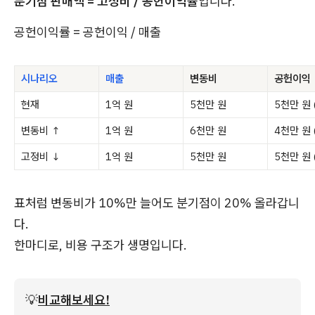
분기점 판매액 = 고정비 / 공헌이익률
입니다.
공헌이익률 = 공헌이익 / 매출
시나리오
매출
변동비
공헌이익
현재
1억 원
5천만 원
5천만 원 
변동비 ↑
1억 원
6천만 원
4천만 원 
고정비 ↓
1억 원
5천만 원
5천만 원 
표처럼 변동비가 10%만 늘어도 분기점이 20% 올라갑니
다.
한마디로, 비용 구조가 생명입니다.
💡
비교해보세요!