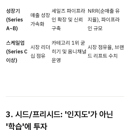
성장기
세일즈 파이프라
NRR(순매출 유
매출 성장
(Series
인 확장 및 신뢰
지율), 파이프라
가속화
A~B)
구축
인 규모
스케일업
카테고리 1위 굳
시장 리더
시장 점유율, 브랜
(Series C
히기 및 옴니채널
십 점유
드 리프트 수치
이상)
운영
3. 시드/프리시드: '인지도'가 아닌
'학습'에 투자