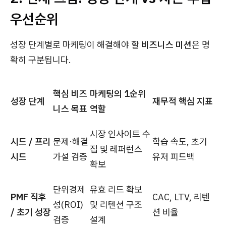
우선순위
성장 단계별로 마케팅이 해결해야 할
비즈니스 미션
은 명
확히 구분됩니다.
핵심 비즈
마케팅의 1순위
성장 단계
재무적 핵심 지표
니스 목표
역할
시장 인사이트 수
시드 / 프리
문제·해결
학습 속도, 초기
집 및 레퍼런스
시드
가설 검증
유저 피드백
확보
단위경제
유효 리드 확보
PMF 직후
CAC, LTV, 리텐
성(ROI)
및 리텐션 구조
/ 초기 성장
션 비율
검증
설계