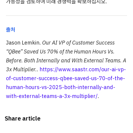
가능성을 검토하여 미래 경쟁력을 확보하십시오.
출처
Jason Lemkin.
Our AI VP of Customer Success
“QBee” Saved Us 70% of the Human Hours Vs.
Before. Both Internally and With External Teams. A
3x Multiplier.
.
https://www.saastr.com/our-ai-vp-
of-customer-success-qbee-saved-us-70-of-the-
human-hours-vs-2025-both-internally-and-
with-external-teams-a-3x-multiplier/
.
Share article