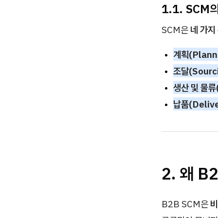
1.1. SC
SCM은
네 가지
계획(Plann
조달(Sourc
생산 및 물류(P
납품(Delive
2. 왜 
B2B SCM은
비