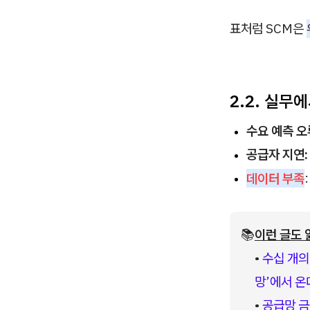
표처럼 SCM은
2.2. 실무
수요 예측 오
공급자 지연:
데이터 부족
📚
이런 글도 
• 
수십 개의 
망’에서 온
• 
공급망 금