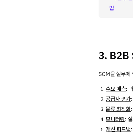
법
3. B2
SCM을 실무에
수요 예측
:
과
공급자 평가
:
물류 최적화
모니터링
: 
개선 피드백