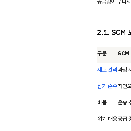
공급망이 무너지
2.1. SCM
구분
SCM
재고 관리
과잉 
납기 준수
지연으
비용
운송·
위기 대응
공급 