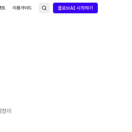
넥트
이용가이드
클로브AI 시작하기
세청이