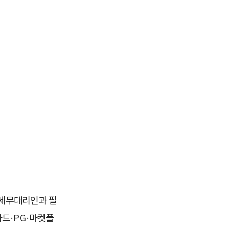
세무대리인과 필
카드·PG·마켓플