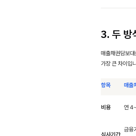
3. 두 
매출채권담보대
가장 큰 차이입니
항목
매출
비용
연 4
금융기
심사기간