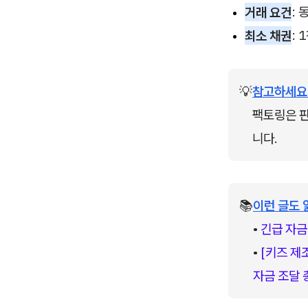
거래 요건
:
최소 채권
:
💡
참고하세요
팩토링은 판
니다.
📚
이런 글도 
• 
긴급 자금
• 
[키즈 제
자금 조달 