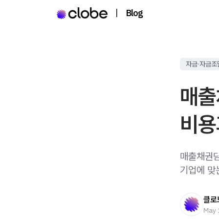
|
Blog
자금·자금조
매출
비용
매출채권담
기업에 맞
클로
May 