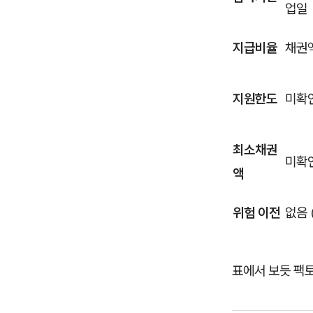
업일
지급비율
채권액
지원한도
미확
최소채권
미확
액
위험 이전
없음 
표에서 보듯 팩