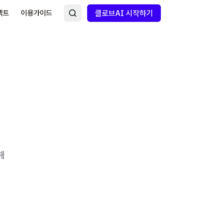
넥트
이용가이드
클로브AI 시작하기
해