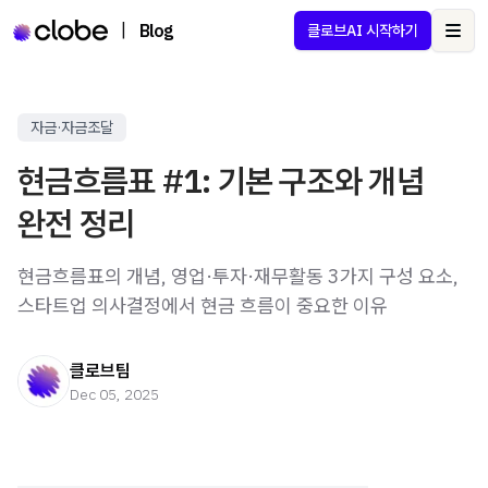
|
Blog
클로브AI 시작하기
Ope
자금·자금조달
현금흐름표 #1: 기본 구조와 개념
완전 정리
현금흐름표의 개념, 영업·투자·재무활동 3가지 구성 요소,
스타트업 의사결정에서 현금 흐름이 중요한 이유
클로브팀
Dec 05, 2025