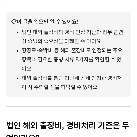
📋
이 글을 읽으면 알 수 있어요!
법인 해외 출장비의 경비 인정 기준과 업무 관련
성 증빙의 중요성을 이해할 수 있어요.
항공료·숙박비 등 해외 출장비로 인정되는 주요 
항목과 필요한 증빙 서류 5가지를 확인할 수 있
어요.
해외 출장비를 통한 법인세 공제 방법과 경비처
리 시 주의할 점을 파악할 수 있어요.
법인 해외 출장비, 경비처리 기준은 무