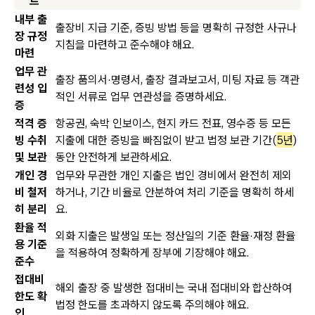
트
내부 출
출장비 지급 기준, 증빙 방법 등을 명확히 규정한 사규나
장 규정
지침을 마련하고 준수해야 해요.
마련
업무 관
출장 품의서·명령서, 출장 결과보고서, 미팅 자료 등 객관
련성 입
적인 서류로 업무 연관성을 증명하세요.
증
적격 증
항공권, 숙박 인보이스, 현지 카드 전표, 영수증 등 모든
빙 수취
지출에 대한 증빙을 빠짐없이 받고 법정 보관 기간(
5년
)
및 보관
동안 안전하게 보관하세요.
개인 경
업무와 무관한 개인 지출은 법인 경비에서 완전히 제외
비 철저
하거나, 기간 비율로 안분하여 처리 기준을 명확히 하세
히 분리
요.
환율 적
외화 지출은 발생일 또는 정산일의 기준 환율·재정 환율
용 기준
을 적용하여 정확하게 장부에 기장해야 해요.
준수
접대비
해외 출장 중 발생한 접대비는 국내 접대비와 합산하여
한도 확
법정 한도를 초과하지 않도록 주의해야 해요.
인