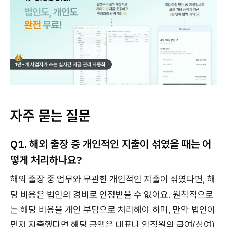
자주 묻는 질문
Q1. 해외 출장 중 개인적인 지출이 섞였을 때는 어
떻게 처리하나요?
해외 출장 중 업무와 무관한 개인적인 지출이 섞였다면, 해
당 비용은 법인의 경비로 인정받을 수 없어요. 원칙적으로
는 해당 비용을 개인 부담으로 처리해야 하며, 만약 법인이
먼저 지출했다면 해당 금액은 대표나 임직원의 급여(상여)