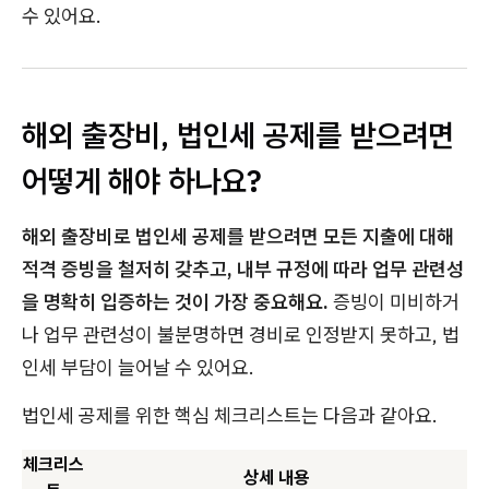
수 있어요.
해외 출장비, 법인세 공제를 받으려면
어떻게 해야 하나요?
해외 출장비로 법인세 공제를 받으려면 모든 지출에 대해
적격 증빙을 철저히 갖추고, 내부 규정에 따라 업무 관련성
을 명확히 입증하는 것이 가장 중요해요.
증빙이 미비하거
나 업무 관련성이 불분명하면 경비로 인정받지 못하고, 법
인세 부담이 늘어날 수 있어요.
법인세 공제를 위한 핵심 체크리스트는 다음과 같아요.
체크리스
상세 내용