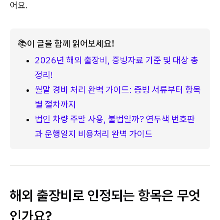
어요.
📚
이 글을 함께 읽어보세요!
2026년 해외 출장비, 증빙자료 기준 및 대상 총
정리!
월말 경비 처리 완벽 가이드: 증빙 서류부터 항목
별 절차까지
법인 차량 주말 사용, 불법일까? 연두색 번호판
과 운행일지 비용처리 완벽 가이드
해외 출장비로 인정되는 항목은 무엇
인가요?