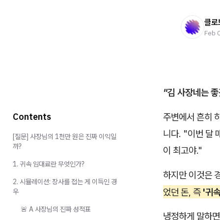
클로
Feb 
"김 사장네는 좋
Contents
주변에서 흔히 
니다. "이번 달 
[질문] 사장님의 1천만 원은 진짜 이익일
까?
이 최고야."
1. 귀속 임대료란 무엇인가?
하지만 이것은
2. 시뮬레이션: 장사를 접는 게 이득인 경
었던 돈, 즉
'귀
우
🚨 A 사장님의 진짜 성적표
냉정하게 말하면,