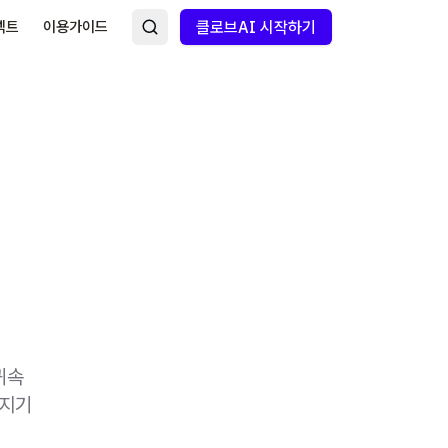
넥트
이용가이드
클로브AI 시작하기
귀속
빠지기