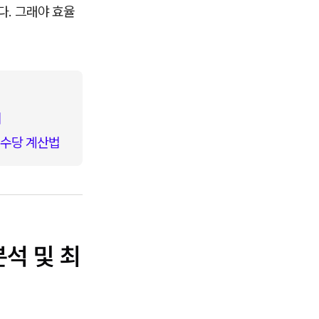
다. 그래야 효율
기
로수당 계산법
분석 및 최