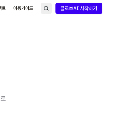
넥트
이용가이드
클로브AI 시작하기
례로