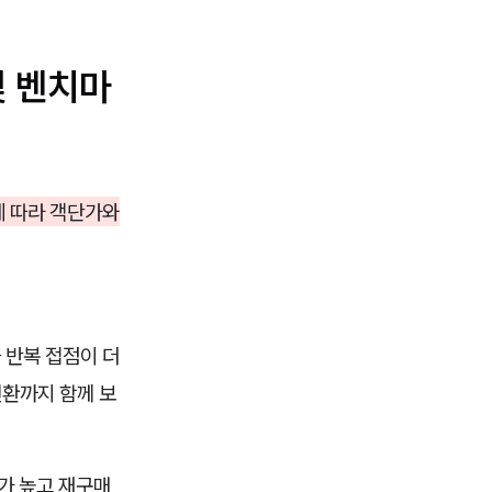
및 벤치마
에 따라 객단가와
 반복 접점이 더
전환까지 함께 보
가 높고 재구매