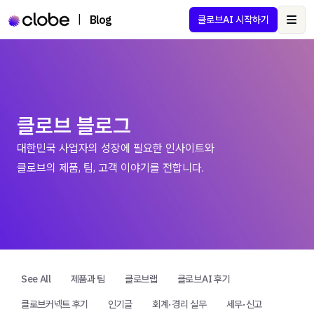
|
Blog
클로브AI 시작하기
Ope
클로브 블로그
대한민국 사업자의 성장에 필요한 인사이트와
클로브의 제품, 팀, 고객 이야기를 전합니다.
See All
제품과 팀
클로브랩
클로브AI 후기
클로브커넥트 후기
인기글
회계·경리 실무
세무·신고