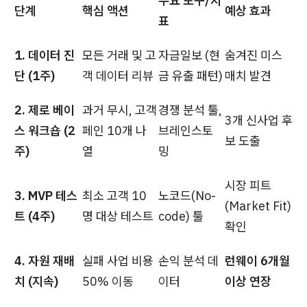
주요 도구/지
단계
핵심 액션
예상 효과
표
1. 데이터 진
모든 거래 및 고
자금일보 (현
숨겨진 미스
단 (1주)
객 데이터 리뷰
금 유출 패턴)
매치 발견
2. 제로 베이
과거 무시, 고객
경쟁 분석 툴,
3개 신사업 후
스 워크숍 (2
페인 10개 나
브레인스토
보 도출
주)
열
밍
시장 피트
3. MVP 테스
최소 고객 10
노코드(No-
(Market Fit)
트 (4주)
명 대상 테스트
code) 툴
확인
4. 자원 재배
실패 사업 비용
손익 분석 데
런웨이 6개월
치 (지속)
50% 이동
이터
이상 연장